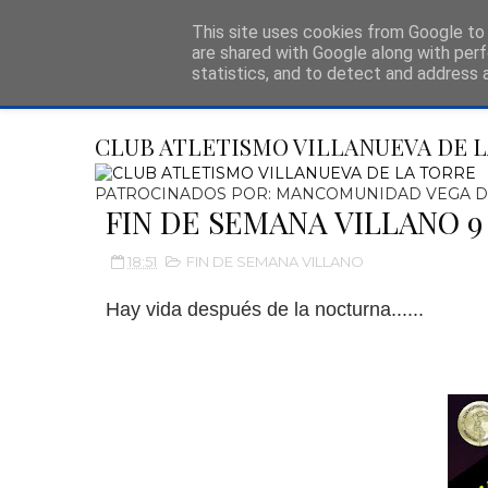
This site uses cookies from Google to d
PATROCINADOS P
are shared with Google along with perf
statistics, and to detect and address 
CLUB ATLETISMO VILLANUEVA DE 
PATROCINADOS POR: MANCOMUNIDAD VEGA D
FIN DE SEMANA VILLANO 9 
18:51
FIN DE SEMANA VILLANO
Hay vida después de la nocturna......