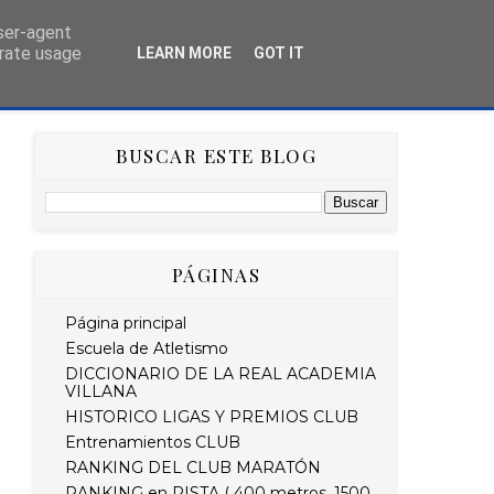
user-agent
erate usage
LEARN MORE
GOT IT
AS
HISTÓRICO
RETO STRAVA DEL MES
BUSCAR ESTE BLOG
PÁGINAS
Página principal
Escuela de Atletismo
DICCIONARIO DE LA REAL ACADEMIA
VILLANA
HISTORICO LIGAS Y PREMIOS CLUB
Entrenamientos CLUB
RANKING DEL CLUB MARATÓN
RANKING en PISTA ( 400 metros, 1500