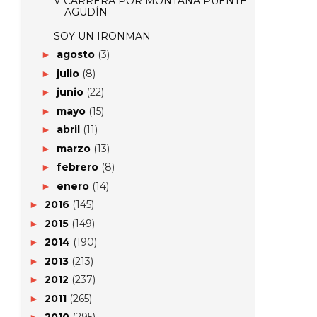
V CARRERA POR MONTAÑA PUENTE
AGUDÍN
SOY UN IRONMAN
agosto
(3)
►
julio
(8)
►
junio
(22)
►
mayo
(15)
►
abril
(11)
►
marzo
(13)
►
febrero
(8)
►
enero
(14)
►
2016
(145)
►
2015
(149)
►
2014
(190)
►
2013
(213)
►
2012
(237)
►
2011
(265)
►