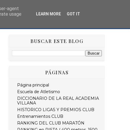
user-agent
erate usage
LEARN MORE
GOT IT
AS
HISTÓRICO
RETO STRAVA DEL MES
BUSCAR ESTE BLOG
PÁGINAS
Página principal
Escuela de Atletismo
DICCIONARIO DE LA REAL ACADEMIA
VILLANA
HISTORICO LIGAS Y PREMIOS CLUB
Entrenamientos CLUB
RANKING DEL CLUB MARATÓN
RANKING en PISTA ( 400 metros, 1500