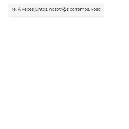
 A veces juntos, nosotr@s corremos, vosotr@s corréis, ell@s corren