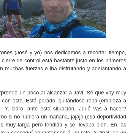
Tod@s corremos. Yo corro, tú corres, el/ella corre.
rones (José y yo) nos dedicamos a recortar tiempo,
cierre de control está bastante justo en los primeros
n muchas fuerzas e iba disfrutando y adelantando a
rprendo un poco al alcanzar a Javi. Sé que voy muy
a con esto. Está parado, quitándose ropa (empieza a
a. Y, claro, ante esta situación, ¿qué vas a hacer?
omo si no hubiera un mañana, jajaja (esa deportividad
Es muy larga pero tendida y se llevaba bien. En las
y conseguí aguantar con él un rato. Al final, en un