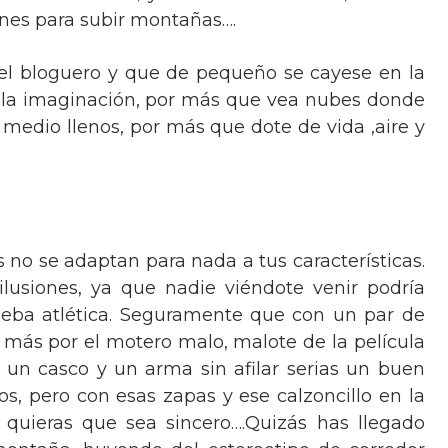
nes para subir montañas….
el bloguero y que de pequeño se cayese en la
 la imaginación, por más que vea nubes donde
medio llenos, por más que dote de vida ,aire y
ro, tú corres, el/ella corre. A veces juntos, nosotr@s corremos, 
s no se adaptan para nada a tus características.
usiones, ya que nadie viéndote venir podría
rueba atlética. Seguramente que con un par de
as más por el motero malo, malote de la película
 un casco y un arma sin afilar serias un buen
s, pero con esas zapas y ese calzoncillo en la
 quieras que sea sincero….Quizás has llegado