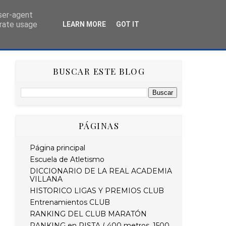
user-agent
erate usage
LEARN MORE
GOT IT
AS
HISTÓRICO
RETO STRAVA DEL MES
BUSCAR ESTE BLOG
PÁGINAS
Página principal
Escuela de Atletismo
DICCIONARIO DE LA REAL ACADEMIA
VILLANA
HISTORICO LIGAS Y PREMIOS CLUB
Entrenamientos CLUB
RANKING DEL CLUB MARATÓN
RANKING en PISTA ( 400 metros, 1500