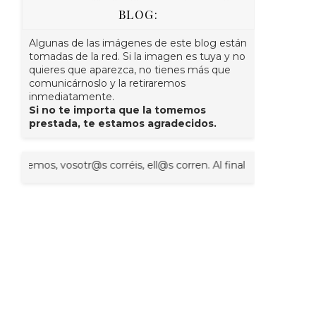
BLOG:
Algunas de las imágenes de este blog están
tomadas de la red. Si la imagen es tuya y no
quieres que aparezca, no tienes más que
comunicárnoslo y la retiraremos
inmediatamente.
Si no te importa que la tomemos
prestada, te estamos agradecidos.
vosotr@s corréis, ell@s corren. Al final se trata solo de eso. COR