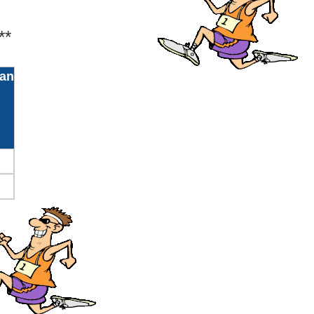
**
uan