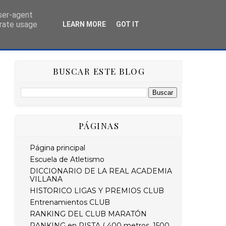
user-agent
erate usage
LEARN MORE
GOT IT
AS
HISTÓRICO
RETO STRAVA DEL MES
BUSCAR ESTE BLOG
PÁGINAS
Página principal
Escuela de Atletismo
DICCIONARIO DE LA REAL ACADEMIA
VILLANA
HISTORICO LIGAS Y PREMIOS CLUB
Entrenamientos CLUB
RANKING DEL CLUB MARATÓN
RANKING en PISTA ( 400 metros, 1500