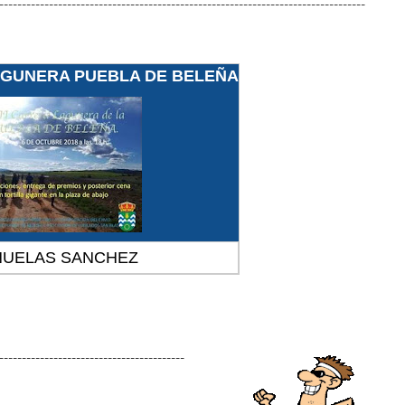
---------------------------------------------------------------------------------
LAGUNERA PUEBLA DE BELEÑA
ÑUELAS SANCHEZ
-----------------------------------------