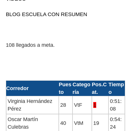
BLOG ESCUELA CON RESUMEN
108 llegados a meta.
Pues
Catego
Pos.C
Tiemp
Corredor
to
ría
at.
o
Virginia Hernández
0:51:
28
VtF
1
Pérez
08
Oscar Martín
0:54:
40
VtM
19
Culebras
24