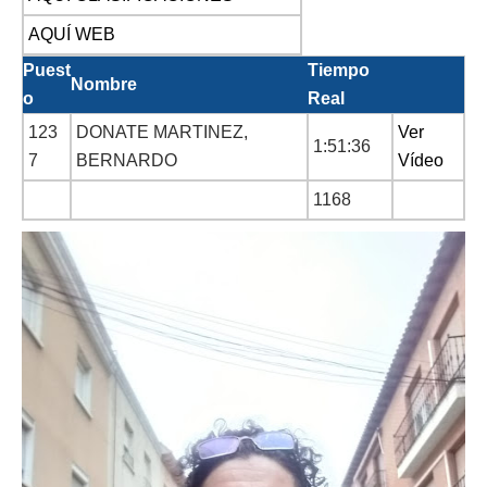
AQUÍ WEB
Puest
Tiempo
Nombre
o
Real
123
DONATE MARTINEZ,
Ver
1:51:36
7
BERNARDO
Vídeo
1168