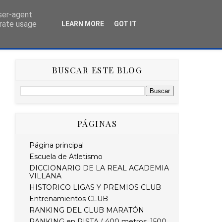
user-agent
erate usage
LEARN MORE
GOT IT
AS
HISTÓRICO
RETO STRAVA DEL MES
BUSCAR ESTE BLOG
PÁGINAS
Página principal
Escuela de Atletismo
DICCIONARIO DE LA REAL ACADEMIA
VILLANA
HISTORICO LIGAS Y PREMIOS CLUB
Entrenamientos CLUB
RANKING DEL CLUB MARATÓN
RANKING en PISTA ( 400 metros, 1500