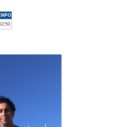
EMPO
52:50