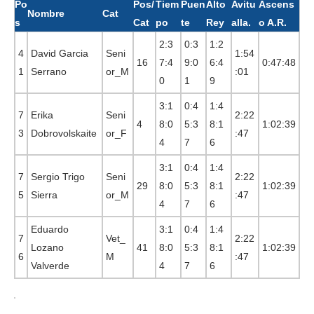
Po
Pos/
Tiem
Puen
Alto
Avitu
Ascens
Nombre
Cat
s
Cat
po
te
Rey
alla.
o A.R.
2:3
0:3
1:2
4
David Garcia
Seni
1:54
16
7:4
9:0
6:4
0:47:48
1
Serrano
or_M
:01
0
1
9
3:1
0:4
1:4
7
Erika
Seni
2:22
4
8:0
5:3
8:1
1:02:39
3
Dobrovolskaite
or_F
:47
4
7
6
3:1
0:4
1:4
7
Sergio Trigo
Seni
2:22
29
8:0
5:3
8:1
1:02:39
5
Sierra
or_M
:47
4
7
6
Eduardo
3:1
0:4
1:4
7
Vet_
2:22
Lozano
41
8:0
5:3
8:1
1:02:39
6
M
:47
Valverde
4
7
6