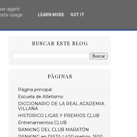
user-agent
erate usage
LEARN MORE
GOT IT
AS
HISTÓRICO
RETO STRAVA DEL MES
BUSCAR ESTE BLOG
PÁGINAS
Página principal
Escuela de Atletismo
DICCIONARIO DE LA REAL ACADEMIA
VILLANA
HISTORICO LIGAS Y PREMIOS CLUB
Entrenamientos CLUB
RANKING DEL CLUB MARATÓN
RANKING en PISTA ( 400 metros, 1500