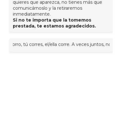
quieres que aparezca, no tienes más que
comunicárnoslo y la retiraremos
inmediatamente.
Si no te importa que la tomemos
prestada, te estamos agradecidos.
 tú corres, el/ella corre. A veces juntos, nosotr@s corremos, voso