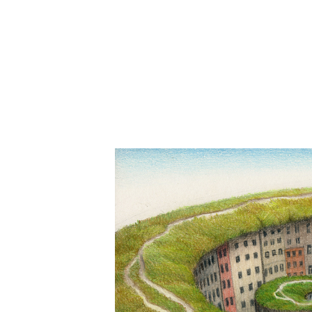
Él, con los ojos llenos de una feliz melancolía, mira
lleva a la salida de su finca, antes de bajar al 
aquellas
ZAPATILLAS PARA CORRER
que se compro ha
.
estrenar…