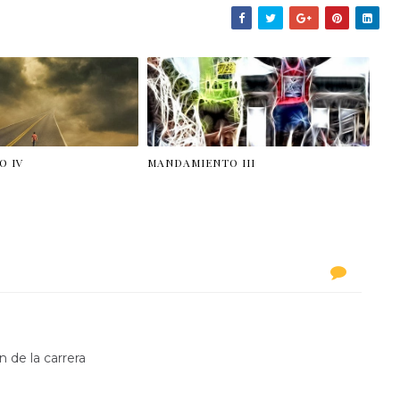
Tod@s corremos. Yo corro,
O IV
MANDAMIENTO III
ón de la carrera