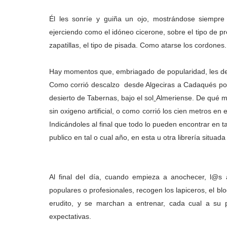
Él les sonríe y guiña un ojo, mostrándose siempr
ejerciendo como el idóneo cicerone, sobre el tipo de p
zapatillas, el tipo de pisada. Como atarse los cordones
Hay momentos que, embriagado de popularidad, les dele
Como corrió descalzo desde Algeciras a Cadaqués por 
desierto de Tabernas, bajo el sol
Almeriense. De qué ma
sin oxigeno artificial
,
o como corrió los cien metros en e
Indicándoles al final que todo lo pueden encontrar en tal
publico en tal o cual año, en esta u otra librería situa
Al final del día, cuando empieza a anochecer, l@s a
populares o profesionales, recogen los lapiceros, el bl
erudito, y se marchan a entrenar, cada cual a su p
expectativas.