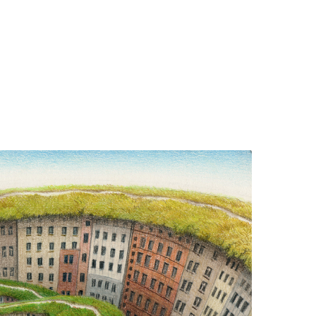
 desde el porche de su casa como se alejan tod@s por el camino que
sótano de su casa, calzarse y atarse, desatarse y descalzarse
ce 30 años para empezar en esté "mundillo" y, que jamás llego a