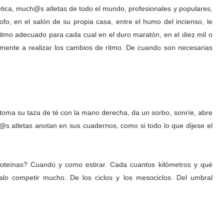
lética, much@s atletas de todo el mundo, profesionales y populares,
sofo, en el salón de su propia casa, entre el humo del incienso, le
ritmo adecuado para cada cual en el duro maratón, en el diez mil o
mente a realizar los cambios de ritmo. De cuando son necesarias
 toma su taza de té con la mano derecha, da un sorbo, sonríe, abre
 l@s atletas anotan en sus cuadernos, como si todo lo que dijese el
proteínas? Cuando y como estirar. Cada cuantos kilómetros y qué
lo competir mucho. De los ciclos y los mesociclos. Del umbral