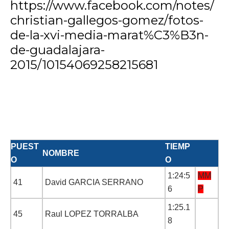
https://www.facebook.com/notes/
christian-gallegos-gomez/fotos-
de-la-xvi-media-marat%C3%B3n-
de-guadalajara-
2015/10154069258215681
PUEST
TIEMP
NOMBRE
O
O
1:24:5
MM
41
David GARCIA SERRANO
6
P
1:25.1
45
Raul LOPEZ TORRALBA
8