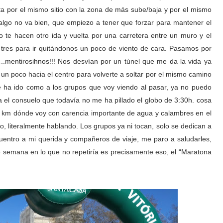
elta por el mismo sitio con la zona de más sube/baja y por el mismo
lgo no va bien, que empiezo a tener que forzar para mantener el
o te hacen otro ida y vuelta por una carretera entre un muro y el
tres para ir quitándonos un poco de viento de cara. Pasamos por
.mentirosihnos!!! Nos desvían por un túnel que me da la vida ya
 un poco hacia el centro para volverte a soltar por el mismo camino
e ha ido como a los grupos que voy viendo al pasar, ya no puedo
 el consuelo que todavía no me ha pillado el globo de 3:30h. cosa
 km dónde voy con carencia importante de agua y calambres en el
bo, literalmente hablando. Los grupos ya ni tocan, solo se dedican a
cuentro a mi querida y compañeros de viaje, me paro a saludarles,
de semana en lo que no repetiría es precisamente eso, el “Maratona