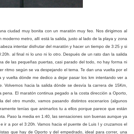
na ciudad muy bonita con un maratón muy feo. Nos dirigimos al
moderno metro, allí está la salida, justo al lado de la playa y zona
abeza intentar disfrutar del maratón y hacer un tiempo de 3:25 y si
20h. al final ni lo uno ni lo otro. Después de un rato dan la salida
na de las pequeñas puertas, casi parado del todo, no hay forma ni
ger ritmo según se va despejando el tema. Te dan una vuelta por el
ida y vuelta dónde me dedico a dejar pasar los km intentando ver a
 Volvemos hacia la salida dónde se desvía la carrera de 15Km,
la pena. El maratón continua pegado a la costa dirección a Oporto,
da del otro mundo, vamos pasando distintos escenarios (algunos
ramente tenías que animarlos tu a ellos porque parece que están
mota. Paso la media en 1:40, las sensaciones son buenas aunque ya
e ir a por el 3:20h. Vamos hacia el puente de Luis I y cruzamos el
vistas que hay de Oporto y del empedrado, ideal para correr, una