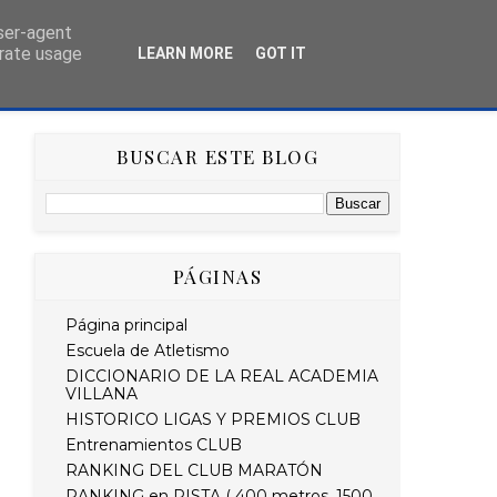
user-agent
erate usage
LEARN MORE
GOT IT
AS
HISTÓRICO
RETO STRAVA DEL MES
BUSCAR ESTE BLOG
PÁGINAS
Página principal
Escuela de Atletismo
DICCIONARIO DE LA REAL ACADEMIA
VILLANA
HISTORICO LIGAS Y PREMIOS CLUB
Entrenamientos CLUB
RANKING DEL CLUB MARATÓN
RANKING en PISTA ( 400 metros, 1500