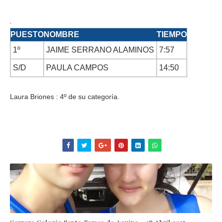
.
PUESTO
NOMBRE
TIEMPO
1º
JAIME SERRANO ALAMINOS
7:57
S/D
PAULA CAMPOS
14:50
Laura Briones : 4º de su categoría.
Carrera Colegio Santo Tomas de Aquino – 18 Abril 2015