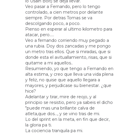
lo Usain Bolt) se deja llevar.
Veo pasar a Fernando, pero lo tengo
controlado, a cien metros por delante
siempre. Por detras Tomas se va
descolgando poco, a poco.
Pienso en esperar al ultimo kilometro para
atacar, pero.....
Veo a fernando corriendo muy pegado a
una rubia. Doy dos zancadas y me pongo
un metro tras ellos. Que si miradas, que si
donde esta el avituallamiento, risas, que si
quitame a mi aquellos..
Resumiendo, yo que tengo a Fernando en
alta estima, y creo que lleva una vida plena
y feliz, no quise que aquello llegara a
mayores, y perjudicase su bienestar. ¿que
hice?
Adelantar y tirar, mire de reojo, y al
principio se resistio, pero ya sabeis el dicho
"puede mas una brillante calva de
atleta,que dos..., y se vino tras de mi.
Lo del sprint en la meta, en fin que decir,
la gloria pa ti.
La cociencia tranquila pa mi.