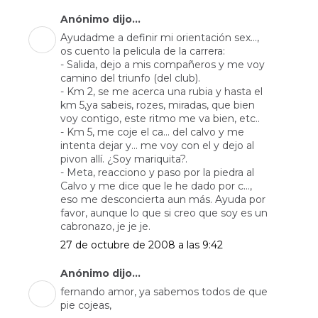
Anónimo dijo...
Ayudadme a definir mi orientación sex...,
os cuento la pelicula de la carrera:
- Salida, dejo a mis compañeros y me voy
camino del triunfo (del club).
- Km 2, se me acerca una rubia y hasta el
km 5,ya sabeis, rozes, miradas, que bien
voy contigo, este ritmo me va bien, etc..
- Km 5, me coje el ca... del calvo y me
intenta dejar y... me voy con el y dejo al
pivon allí. ¿Soy mariquita?.
- Meta, reacciono y paso por la piedra al
Calvo y me dice que le he dado por c...,
eso me desconcierta aun más. Ayuda por
favor, aunque lo que si creo que soy es un
cabronazo, je je je.
27 de octubre de 2008 a las 9:42
Anónimo dijo...
fernando amor, ya sabemos todos de que
pie cojeas,