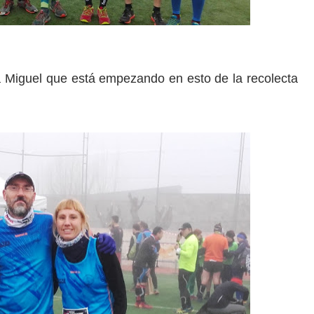
a Miguel que está empezando en esto de la recolecta
re. A veces juntos, nosotr@s corremos, vosotr@s corréis, ell@s co