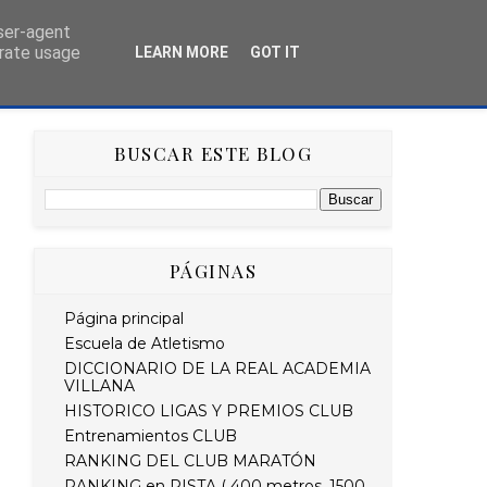
user-agent
erate usage
LEARN MORE
GOT IT
AS
HISTÓRICO
RETO STRAVA DEL MES
BUSCAR ESTE BLOG
PÁGINAS
Página principal
Escuela de Atletismo
DICCIONARIO DE LA REAL ACADEMIA
VILLANA
HISTORICO LIGAS Y PREMIOS CLUB
Entrenamientos CLUB
RANKING DEL CLUB MARATÓN
RANKING en PISTA ( 400 metros, 1500