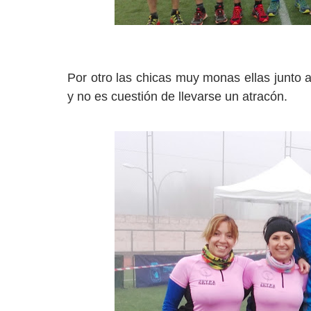
Por otro las chicas muy monas ellas junto 
y no es cuestión de llevarse un atracón.
Tod@s corremos. Yo corro, tú corres, el/ella cor