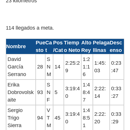
23 kilómetros
114 llegados a meta.
Pue
Ca
Pos
Tiemp
Alto
Pelaga
Desc
Nombre
sto
t
/Cat
o Neto
Rey
llinas
enso
David
S
1:2
2:25:2
1:45:
0:23
García
28
N
14
1:1
9
03
:47
Serrano
M
6
Erika
S
1:4
3:19:4
2:22:
0:33
Dobrovolsk
93
N
5
8:4
0
14
:27
aite
F
7
Sergio
V
1:4
3:19:4
2:22:
0:33
Trigo
94
T
45
8:5
0
20
:29
Sierra
M
1