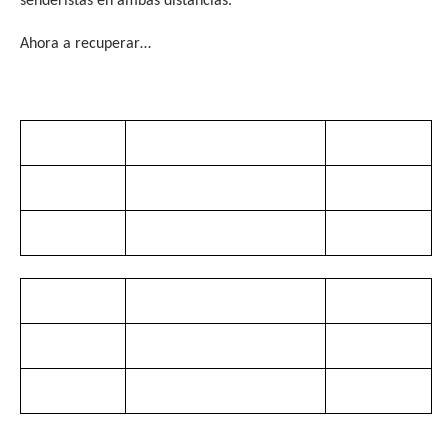
senderistas en ambas distancias.
Ahora a recuperar…
JABALI TRAIL
9,5 km.
210 Llegados
Puesto
Nombre
Tiempo
76
Miriam Lopez Martinez
0:
57:22
JABALI TRAIL
21,1 KM.
314 Llegados
Puesto
Nombre
Tiempo
79
Carlos Serrano Aguilar
1:59:29