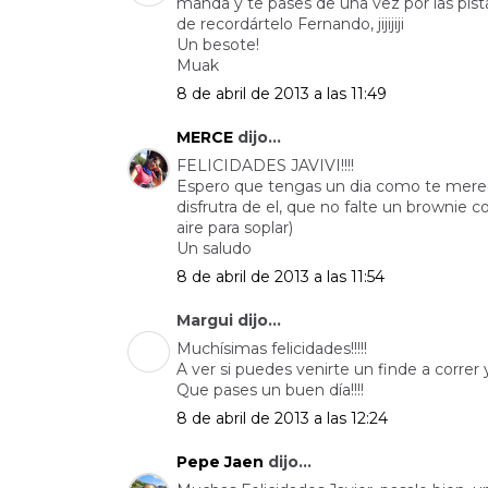
manda y te pases de una vez por las pist
de recordártelo Fernando, jijijiji
Un besote!
Muak
8 de abril de 2013 a las 11:49
MERCE
dijo...
FELICIDADES JAVIVI!!!!
Espero que tengas un dia como te mere
disfrutra de el, que no falte un brownie c
aire para soplar)
Un saludo
8 de abril de 2013 a las 11:54
Margui dijo...
Muchísimas felicidades!!!!!
A ver si puedes venirte un finde a correr
Que pases un buen día!!!!
8 de abril de 2013 a las 12:24
Pepe Jaen
dijo...