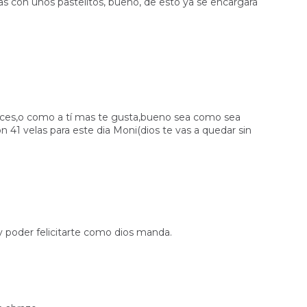
as con unos pastelitos, bueno, de esto ya se encargará
ces,o como a tí mas te gusta,bueno sea como sea
on 41 velas para este dia Moni(dios te vas a quedar sin
 y poder felicitarte como dios manda.