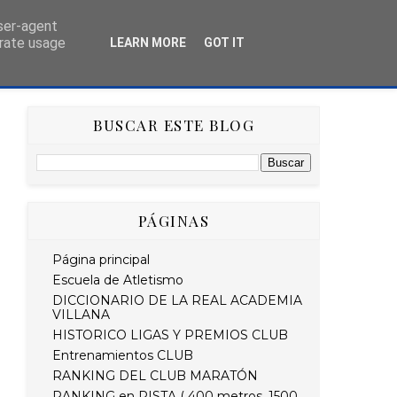
user-agent
erate usage
LEARN MORE
GOT IT
AS
HISTÓRICO
RETO STRAVA DEL MES
BUSCAR ESTE BLOG
PÁGINAS
Página principal
Escuela de Atletismo
DICCIONARIO DE LA REAL ACADEMIA
VILLANA
HISTORICO LIGAS Y PREMIOS CLUB
Entrenamientos CLUB
RANKING DEL CLUB MARATÓN
RANKING en PISTA ( 400 metros, 1500