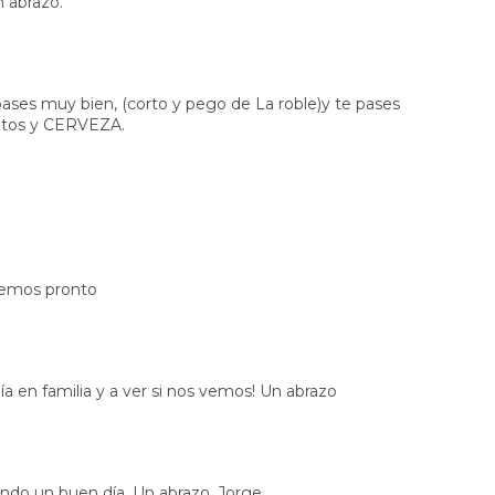
n abrazo.
pases muy bien, (corto y pego de La roble)y te pases
litos y CERVEZA.
 vemos pronto
ía en familia y a ver si nos vemos! Un abrazo
ando un buen día. Un abrazo. Jorge.