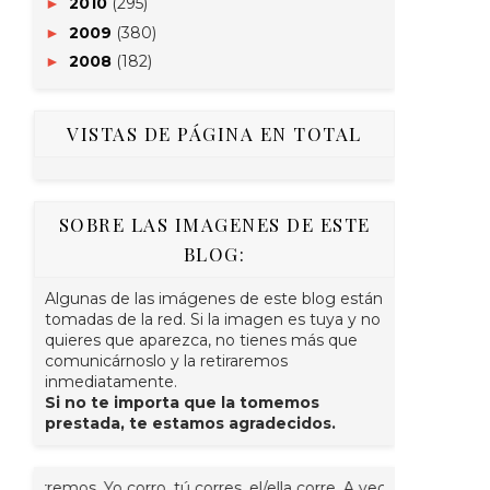
2010
(295)
►
2009
(380)
►
2008
(182)
►
VISTAS DE PÁGINA EN TOTAL
SOBRE LAS IMAGENES DE ESTE
BLOG:
Algunas de las imágenes de este blog están
tomadas de la red. Si la imagen es tuya y no
quieres que aparezca, no tienes más que
comunicárnoslo y la retiraremos
inmediatamente.
Si no te importa que la tomemos
prestada, te estamos agradecidos.
. Yo corro, tú corres, el/ella corre. A veces juntos, nosotr@s co