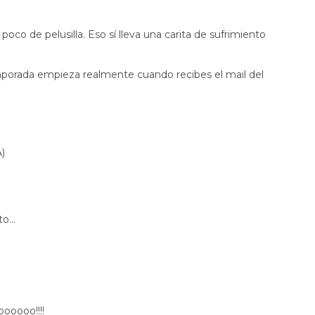
oco de pelusilla. Eso sí lleva una carita de sufrimiento
orada empieza realmente cuando recibes el mail del
)
o...
oooooo!!!!