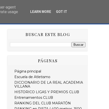
user-agent
erate usage
LEARN MORE
GOT IT
AS
HISTÓRICO
RETO STRAVA DEL MES
BUSCAR ESTE BLOG
PÁGINAS
Página principal
Escuela de Atletismo
DICCIONARIO DE LA REAL ACADEMIA
VILLANA
HISTORICO LIGAS Y PREMIOS CLUB
Entrenamientos CLUB
RANKING DEL CLUB MARATÓN
RANKING en PISTA ( 400 metros, 1500