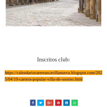
Inscritos club:
https://calendariocarrerascavillanueva.blogspot.com/202
5/04/10-carrera-popular-villa-de-osorno.html