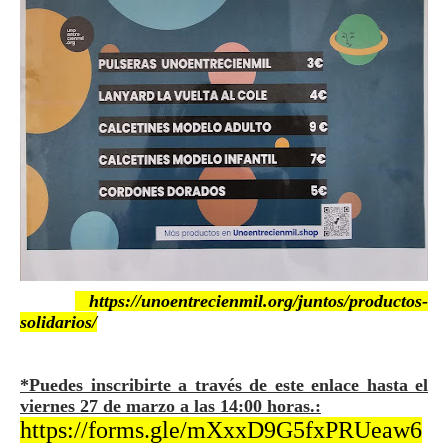
https://unoentrecienmil.org/juntos/productos-
solidarios/
*Puedes inscribirte a través de este enlace hasta el
viernes 27 de marzo a las 14:00 horas.:
https://forms.gle/mXxxD9G5fxPRUeaw6