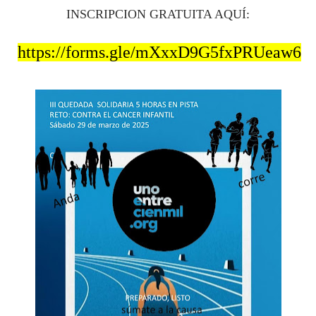
INSCRIPCION GRATUITA AQUÍ:
https://forms.gle/mXxxD9G5fxPRUeaw6