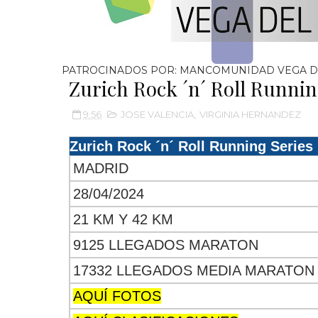
PATROCINADOS POR: MANCOMUNIDAD VEGA D
Zurich Rock ´n´ Roll Runni
9:56
JOSE VALENCIA
,
VIRGINIA HERNANDEZ
Zurich Rock ´n´ Roll Running Series
MADRID
28/04/2024
21 KM Y 42 KM
9125 LLEGADOS MARATON
17332 LLEGADOS MEDIA MARATON
AQUÍ FOTOS