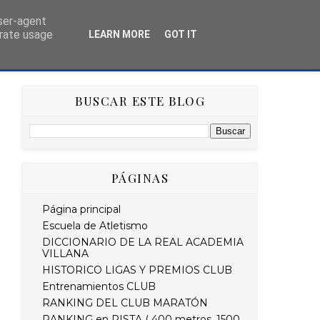
user-agent
erate usage
LEARN MORE
GOT IT
AS
HISTÓRICO
RETO STRAVA DEL MES
BUSCAR ESTE BLOG
PÁGINAS
Página principal
Escuela de Atletismo
DICCIONARIO DE LA REAL ACADEMIA
VILLANA
HISTORICO LIGAS Y PREMIOS CLUB
Entrenamientos CLUB
RANKING DEL CLUB MARATÓN
RANKING en PISTA ( 400 metros, 1500