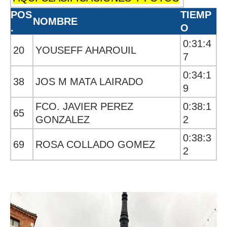
POS
TIEMP
NOMBRE
.
O
0:31:4
20
YOUSEFF AHAROUIL
7
0:34:1
38
JOS M MATA LAIRADO
9
FCO. JAVIER PEREZ
0:38:1
65
GONZALEZ
2
0:38:3
69
ROSA COLLADO GOMEZ
2