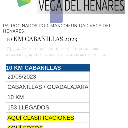
PATROCINADOS POR: MANCOMUNIDAD VEGA DEL
HENARES
10 KM CABANILLAS 2023
12:24
FCO. JAVIER PEREZ
,
INES RIVERA
,
JAIME
ALAMINOS
,
JAIME SERRANO
,
OSCAR MARTIN
,
YOUSEFF
10 KM CABANILLAS
21/05/2023
CABANILLAS / GUADALAJARA
10 KM
153 LLEGADOS
AQUÍ CLASIFICACIONES