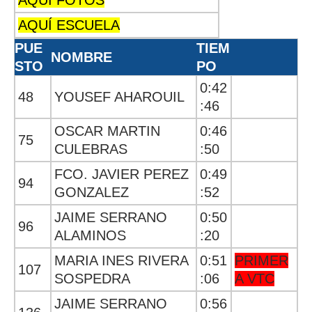
AQUÍ FOTOS
AQUÍ ESCUELA
PUE
TIEM
NOMBRE
STO
PO
0:42
48
YOUSEF AHAROUIL
:46
OSCAR MARTIN
0:46
75
CULEBRAS
:50
FCO. JAVIER PEREZ
0:49
94
GONZALEZ
:52
JAIME SERRANO
0:50
96
ALAMINOS
:20
MARIA INES RIVERA
0:51
PRIMER
107
SOSPEDRA
:06
A VTC
JAIME SERRANO
0:56