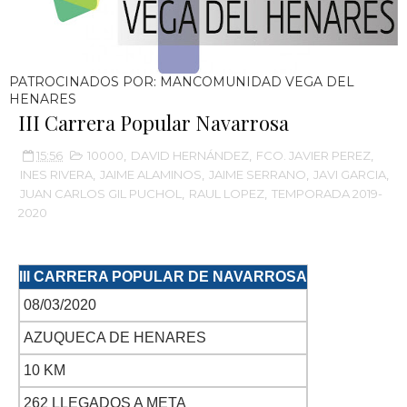
PATROCINADOS POR: MANCOMUNIDAD VEGA DEL
HENARES
III Carrera Popular Navarrosa
15:56
10000
,
DAVID HERNÁNDEZ
,
FCO. JAVIER PEREZ
,
INES RIVERA
,
JAIME ALAMINOS
,
JAIME SERRANO
,
JAVI GARCIA
,
JUAN CARLOS GIL PUCHOL
,
RAUL LOPEZ
,
TEMPORADA 2019-
2020
III CARRERA POPULAR DE NAVARROSA
08/03/2020
AZUQUECA DE HENARES
10 KM
262 LLEGADOS A META