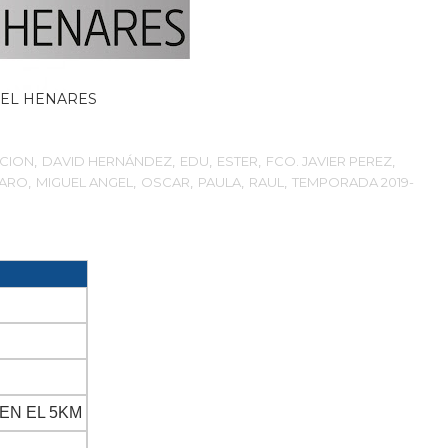
EL HENARES
ACION
,
DAVID HERNÁNDEZ
,
EDU
,
ESTER
,
FCO. JAVIER PEREZ
,
HARO
,
MIGUEL ANGEL
,
OSCAR
,
PAULA
,
RAUL
,
TEMPORADA 2019-
 EN EL 5KM