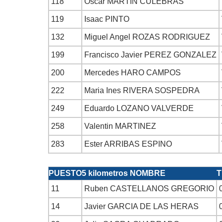
118
Oscar MARTIN CULEBRAS
119
Isaac PINTO
132
Miguel Angel ROZAS RODRIGUEZ
199
Francisco Javier PEREZ GONZALEZ
200
Mercedes HARO CAMPOS
222
Maria Ines RIVERA SOSPEDRA
249
Eduardo LOZANO VALVERDE
258
Valentin MARTINEZ
283
Ester ARRIBAS ESPINO
PUESTO
5 kilometros NOMBRE
T
11
Ruben CASTELLANOS GREGORIO
14
Javier GARCIA DE LAS HERAS