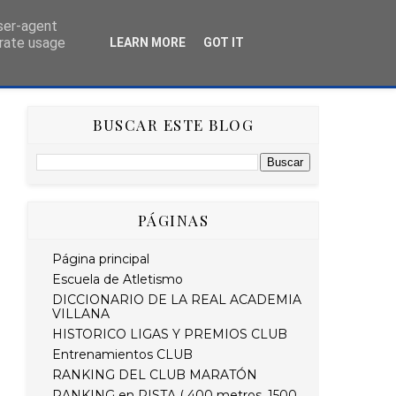
user-agent
erate usage
LEARN MORE
GOT IT
AS
HISTÓRICO
RETO STRAVA DEL MES
BUSCAR ESTE BLOG
PÁGINAS
Página principal
Escuela de Atletismo
DICCIONARIO DE LA REAL ACADEMIA
VILLANA
HISTORICO LIGAS Y PREMIOS CLUB
Entrenamientos CLUB
RANKING DEL CLUB MARATÓN
RANKING en PISTA ( 400 metros, 1500