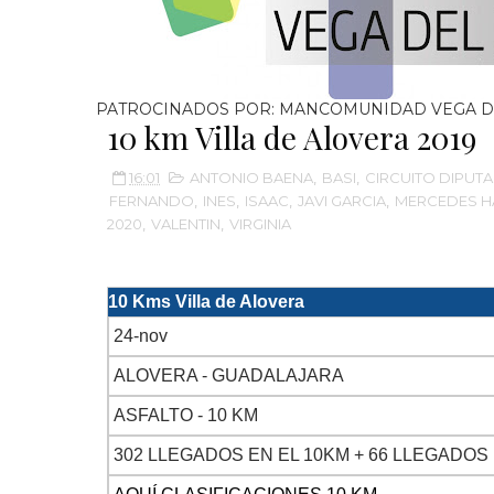
PATROCINADOS POR: MANCOMUNIDAD VEGA D
10 km Villa de Alovera 2019
16:01
ANTONIO BAENA
,
BASI
,
CIRCUITO DIPUT
FERNANDO
,
INES
,
ISAAC
,
JAVI GARCIA
,
MERCEDES 
2020
,
VALENTIN
,
VIRGINIA
10 Kms Villa de Alovera
24-nov
ALOVERA - GUADALAJARA
ASFALTO - 10 KM
302 LLEGADOS EN EL 10KM + 66 LLEGADOS