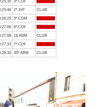
0:25:30
3ª CDF
ESCUELA
0:25:46
2ª JVF
CLUB
0:26:25
3º CDM
ESCUELA
0:27:06
6ª CDF
ESCUELA
0:27:08
16 ABM
CLUB
0:27:33
7ª CDF
ESCUELA
0:29:30
30º ABM
CLUB