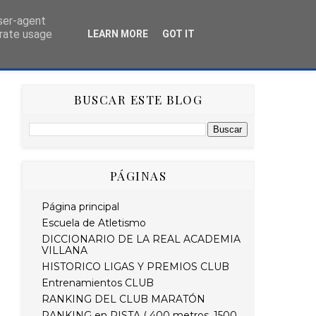
user-agent
erate usage
LEARN MORE
GOT IT
AS
HISTÓRICO
RETO STRAVA DEL MES
BUSCAR ESTE BLOG
PÁGINAS
Página principal
Escuela de Atletismo
DICCIONARIO DE LA REAL ACADEMIA
VILLANA
HISTORICO LIGAS Y PREMIOS CLUB
Entrenamientos CLUB
RANKING DEL CLUB MARATÓN
RANKING en PISTA ( 400 metros, 1500