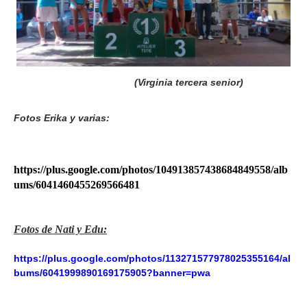
(Virginia tercera senior)
Fotos Erika y varias:
https://plus.google.com/photos/104913857438684849558/alb
ums/6041460455269566481
Fotos de Nati y Edu:
https://plus.google.com/photos/113271577978025355164/al
bums/6041999890169175905?banner=pwa