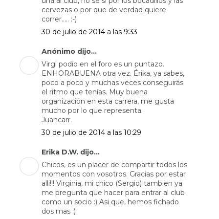
una al club, no sé si por los bocadillos y las
cervezas o por que de verdad quiere
correr..... :-)
30 de julio de 2014 a las 9:33
Anónimo dijo...
Virgi podio en el foro es un puntazo.
ENHORABUENA otra vez. Érika, ya sabes,
poco a poco y muchas veces conseguirás
el ritmo que tenías. Muy buena
organización en esta carrera, me gusta
mucho por lo que representa.
Juancarr.
30 de julio de 2014 a las 10:29
Erika D.W. dijo...
Chicos, es un placer de compartir todos los
momentos con vosotros. Gracias por estar
alli!!! Virginia, mi chico (Sergio) tambien ya
me pregunta que hacer para entrar al club
como un socio :) Asi que, hemos fichado
dos mas :)