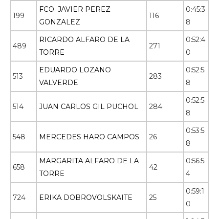
FCO. JAVIER PEREZ
0:45:3
199
116
GONZALEZ
8
RICARDO ALFARO DE LA
0:52:4
489
271
TORRE
0
EDUARDO LOZANO
0:52:5
513
283
VALVERDE
8
0:52:5
514
JUAN CARLOS GIL PUCHOL
284
8
0:53:5
548
MERCEDES HARO CAMPOS
26
8
MARGARITA ALFARO DE LA
0:56:5
658
42
TORRE
4
0:59:1
724
ERIKA DOBROVOLSKAITE
25
0