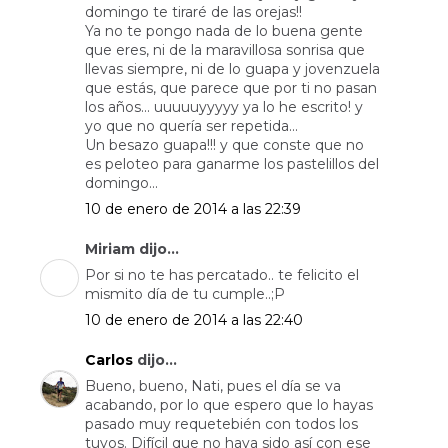
domingo te tiraré de las orejas!!
Ya no te pongo nada de lo buena gente
que eres, ni de la maravillosa sonrisa que
llevas siempre, ni de lo guapa y jovenzuela
que estás, que parece que por ti no pasan
los años... uuuuuyyyyy ya lo he escrito! y
yo que no quería ser repetida...
Un besazo guapa!!! y que conste que no
es peloteo para ganarme los pastelillos del
domingo...
10 de enero de 2014 a las 22:39
Miriam dijo...
Por si no te has percatado.. te felicito el
mismito día de tu cumple..;P
10 de enero de 2014 a las 22:40
Carlos
dijo...
Bueno, bueno, Nati, pues el día se va
acabando, por lo que espero que lo hayas
pasado muy requetebién con todos los
tuyos. Difícil que no haya sido así con ese