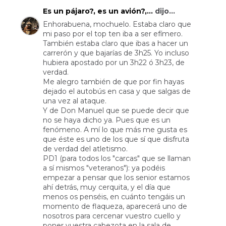
Es un pájaro?, es un avión?,...
dijo...
Enhorabuena, mochuelo. Estaba claro que
mi paso por el top ten iba a ser efímero.
También estaba claro que ibas a hacer un
carrerón y que bajarías de 3h25. Yo incluso
hubiera apostado por un 3h22 ó 3h23, de
verdad.
Me alegro también de que por fin hayas
dejado el autobús en casa y que salgas de
una vez al ataque.
Y de Don Manuel que se puede decir que
no se haya dicho ya. Pues que es un
fenómeno. A mí lo que más me gusta es
que éste es uno de los que sí que disfruta
de verdad del atletismo.
PD1 (para todos los "carcas" que se llaman
a sí mismos "veteranos"): ya podéis
empezar a pensar que los senior estamos
ahí detrás, muy cerquita, y el día que
menos os penséis, en cuánto tengáis un
momento de flaqueza, aparecerá uno de
nosotros para cercenar vuestro cuello y
poner vuestra cabezota en la sala de