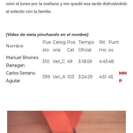
volví el lunes por la mañana y me quedé esa tarde disfrutándolo
al solecito con la familia.
(Vídeo de meta pinchando en el nombre)
Pue
Categ
Pos
Tiempo
Rit
Punt
Nombre
sto
oria
Cat
Oficial
mo
os
Manuel Briones
310
Vet_C
49
3:18:59
4:43
48
Barragan
Carlos Serrano
MM
399
Vet_A
103
3:24:29
4:51
45
Aguilar
P