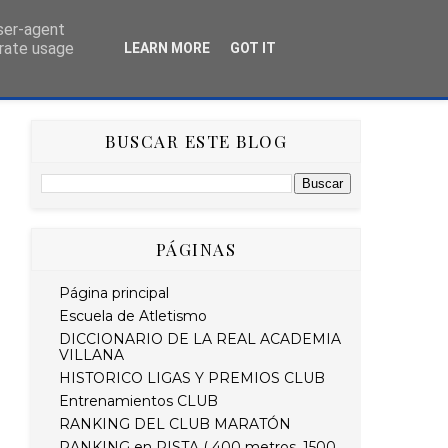
user-agent
erate usage
LEARN MORE
GOT IT
AS
HISTÓRICO
RETO STRAVA DEL MES
BUSCAR ESTE BLOG
PÁGINAS
Página principal
Escuela de Atletismo
DICCIONARIO DE LA REAL ACADEMIA
VILLANA
HISTORICO LIGAS Y PREMIOS CLUB
Entrenamientos CLUB
RANKING DEL CLUB MARATÓN
RANKING en PISTA ( 400 metros, 1500