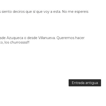
s siento deciros que sí que voy a esta. No me espereis
Tod@s
esde Azuqueca o desde Villanueva. Queremos hacer
, los churrossss!!!
Entrada antigua