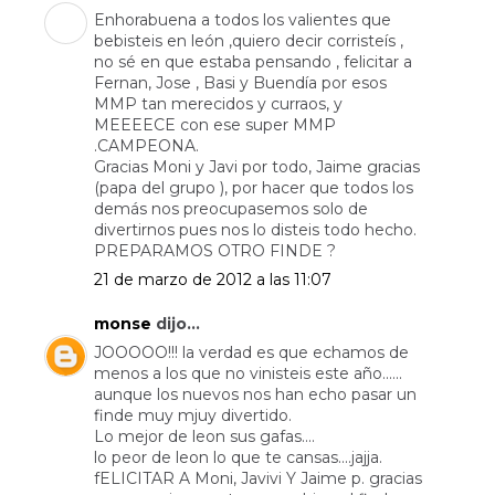
Enhorabuena a todos los valientes que
bebisteis en león ,quiero decir corristeís ,
no sé en que estaba pensando , felicitar a
Fernan, Jose , Basi y Buendía por esos
MMP tan merecidos y curraos, y
MEEEECE con ese super MMP
.CAMPEONA.
Gracias Moni y Javi por todo, Jaime gracias
(papa del grupo ), por hacer que todos los
demás nos preocupasemos solo de
divertirnos pues nos lo disteis todo hecho.
PREPARAMOS OTRO FINDE ?
21 de marzo de 2012 a las 11:07
monse
dijo...
JOOOOO!!! la verdad es que echamos de
menos a los que no vinisteis este año......
aunque los nuevos nos han echo pasar un
finde muy mjuy divertido.
Lo mejor de leon sus gafas....
lo peor de leon lo que te cansas....jajja.
fELICITAR A Moni, Javivi Y Jaime p. gracias