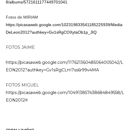
8/albums/5721611177449701041
Fotos de MIRIAM
https://picasaweb.google.com/102319833541185225939/Media
DeLeon2012?authkey=Gv1sRgCOXytaOb1p_JIQ
FOTOS JAIME
https://picasaweb.google.com/117621360485064005042/L
EON2012?authkey=Gv1sRgCLm7ss6r99v4MA
FOTOS MIGUEL
https://picasaweb.google.com/104913857438684849558/L
EON2012
#