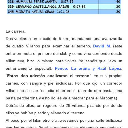
La carrera,
Dos vueltas a un circuito de 5 km., mandamos una avanzadilla
de cuatro Villanos para examinar el terreno,
David M
. (este
entro en meta el primero del club y como vino corriendo desde
Villanueva, hizo lo mismo para volver. Ya sabéis que lleva un
entrenamiento especial),
Perico, La araña y Raúl López
.
"
Estos dos además analizaron el terreno"
en sus propias
carnes, con sangre y piel incluidas. Por que ojo, un corredor
Villano no se cae “estudia el terreno”. (son de otra pasta, una
pasta percherona y esto no les va a medrar para el Mapoma)
Detrás de ellos, un reguero de 28 villanos pisando por donde
ellos ya habían pisado y allanado el terreno.
Al paso por el kilómetro 5 atravesamos por una calle bulliciosa
con los nuestros (familia+amigos+hijos+aldeanos) apostados y