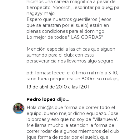
hicimos una carrera magnífica a pesar del
tiempecito. Yooorch¡¡, esprintar pa qué¡¡¡ pa
ná¡¡ ayy majo¡
Espero que nuestros guerrilleros ( esos
que se arrastran por el suelo) estén en
plenas condiciones para el domingo.
Lo mejor de todos " LAS GORDAS".
Mención especial a las chicas que siguen
sumando para el club; con esta
perseverancia nos llevamos algo seguro.
pd: Tomaseteeee¡ el último mil mío a 3 10,
si no fuera porque era un 800m so malaje¡¡
19 de abril de 2010 a las 12:01
Pedro lopez
dijo...
Hola chic@s que forma de correr todo el
equipo, bueno mejor dicho equipazo. Jose
lo bordas y eso que no soy de "Villanueva".
Me llama mucho la atencion la forma de
correr rodar de algunos miembros del club
(que forma de rodar por el suelo), que